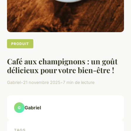
PRODUIT
Café aux champignons : un goût
délicieux pour votre bien-être !
Gabriel
•
21 novembre 2025
•
7 min de lecture
Gabriel
G
TAGS