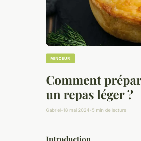
MINCEUR
Comment prépare
un repas léger ?
Gabriel
•
18 mai 2024
•
5 min de lecture
Introduction