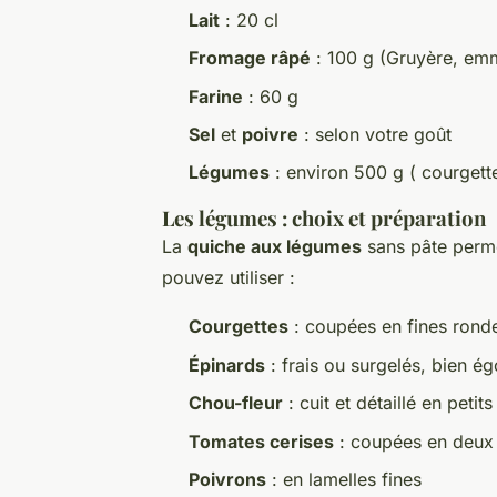
Lait
: 20 cl
Fromage râpé
: 100 g (Gruyère, em
Farine
: 60 g
Sel
et
poivre
: selon votre goût
Légumes
: environ 500 g ( courgette
Les légumes : choix et préparation
La
quiche aux légumes
sans pâte permet
pouvez utiliser :
Courgettes
: coupées en fines ronde
Épinards
: frais ou surgelés, bien ég
Chou-fleur
: cuit et détaillé en peti
Tomates cerises
: coupées en deux
Poivrons
: en lamelles fines