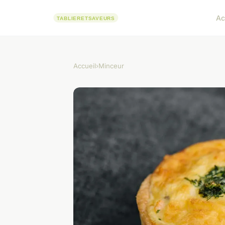
Ac
Accueil
›
Minceur