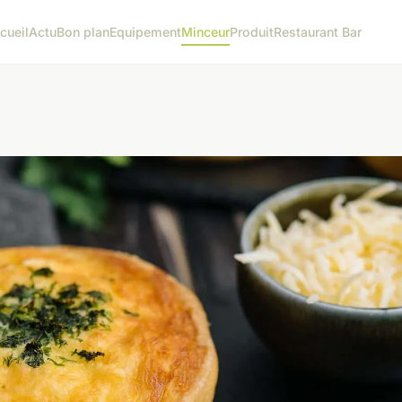
cueil
Actu
Bon plan
Equipement
Minceur
Produit
Restaurant Bar