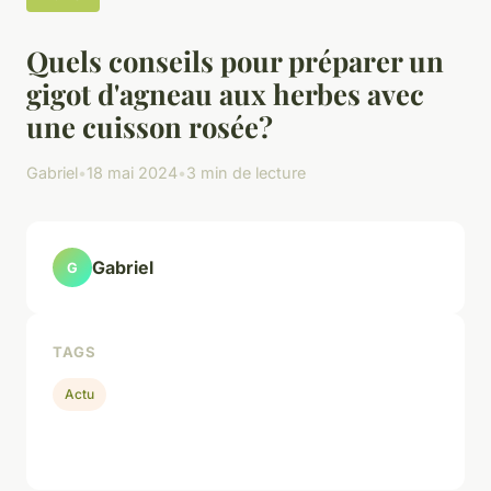
Quels conseils pour préparer un
gigot d'agneau aux herbes avec
une cuisson rosée?
Gabriel
•
18 mai 2024
•
3 min de lecture
Gabriel
G
TAGS
Actu